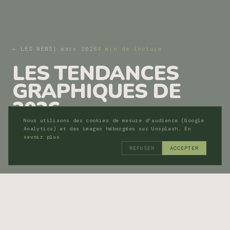
← LES NEWS
1 mars 2026
4 min de lecture
LES TENDANCES
GRAPHIQUES DE
2026
Nous utilisons des cookies de mesure d'audience (Google
Analytics) et des images hébergées sur Unsplash.
En
DESIGN
TENDANCES
IDENTITÉ
savoir plus
REFUSER
ACCEPTER
DATE