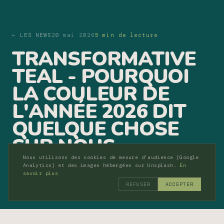
← LES NEWS
20 mai 2026
5 min de lecture
TRANSFORMATIVE
TEAL - POURQUOI
LA COULEUR DE
L'ANNÉE 2026 DIT
QUELQUE CHOSE
SUR NOUS
Nous utilisons des cookies de mesure d'audience (Google
Analytics) et des images hébergées sur Unsplash.
En
DESIGN
TENDANCES
IDENTITÉ VISUELLE
savoir plus
REFUSER
ACCEPTER